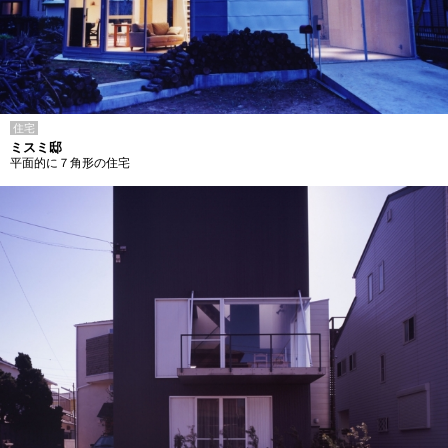
住宅
ミスミ邸
平面的に７角形の住宅