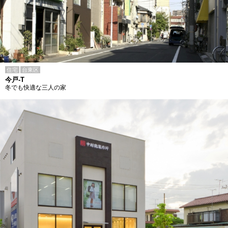
住宅
台東区
今戸-T
冬でも快適な三人の家