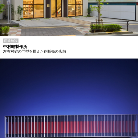
商業施設
中村鞄製作所
左右対称の門型を構えた鞄販売の店舗