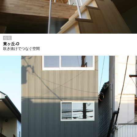
住宅
東ヶ丘-O
吹き抜けでつなぐ空間