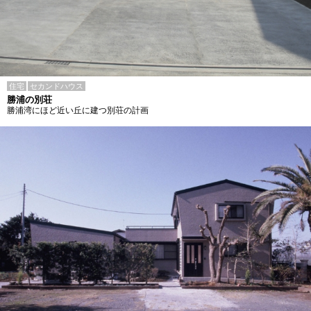
住宅
セカンドハウス
勝浦の別荘
勝浦湾にほど近い丘に建つ別荘の計画