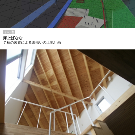
その他
海上ばなな
７種の装置による海沿いの土地計画