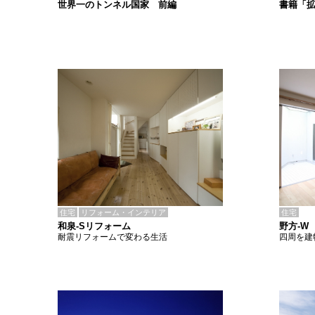
書籍「
世界一のトンネル国家 前編
住宅
リフォーム・インテリア
住宅
和泉-Sリフォーム
野方-W
耐震リフォームで変わる生活
四周を建