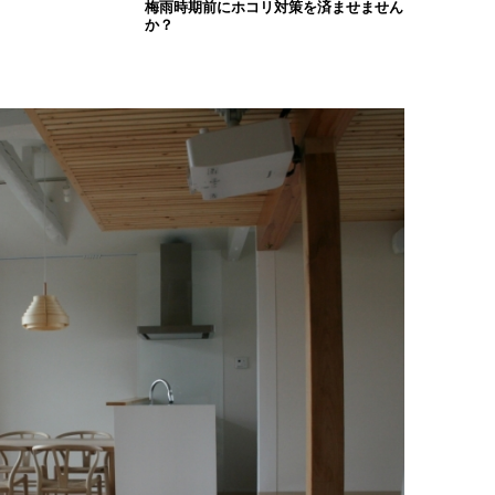
梅雨時期前にホコリ対策を済ませません
か？