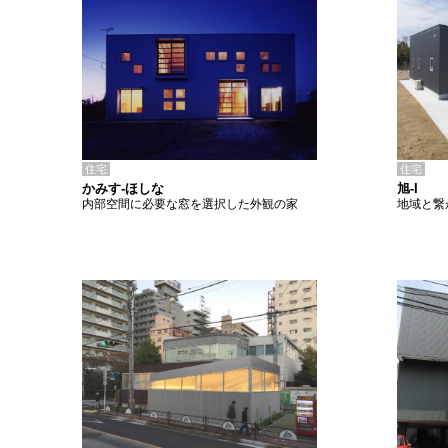
住宅
住宅
かみす-ほしな
旭-I
内部空間に必要な窓を選択した外観の家
地域と繋