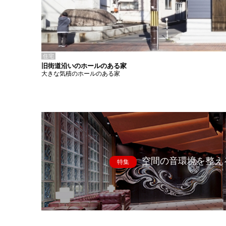
住宅
旧街道沿いのホールのある家
大きな気積のホールのある家
空間の音環境を整え
特集