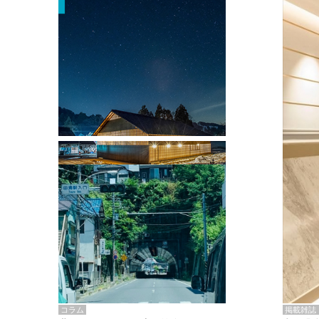
掲載雑誌・書籍
『街歩き研修「アールデコとモダニズ
ム、和風バロック」』のレポート記事が
掲載
掲載雑誌
コラム