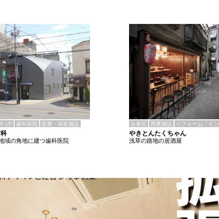
CK UP
歯科医院
医療・福祉施設
台東区
商業施設
リフォーム・イン
歯科
やきとんたくちゃん
地域の角地に建つ歯科医院
浅草の路地の居酒屋