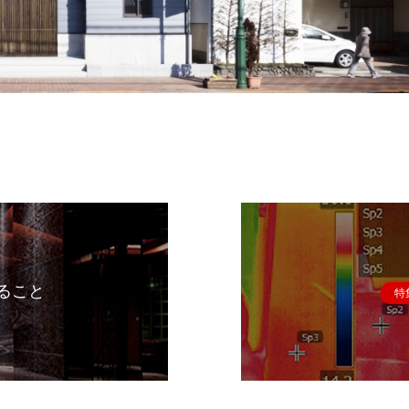
ること
特