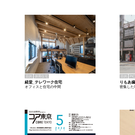
目的
併用住宅
目的
PI
経堂_テレワーク住宅
りもあ
オフィスと住宅の中間
密集した