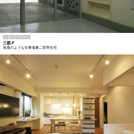
台東区
併用住宅
三筋-F
長屋のような仕事場兼二世帯住宅