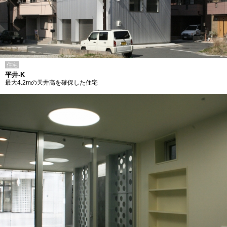
住宅
平井-K
最大4.2mの天井高を確保した住宅