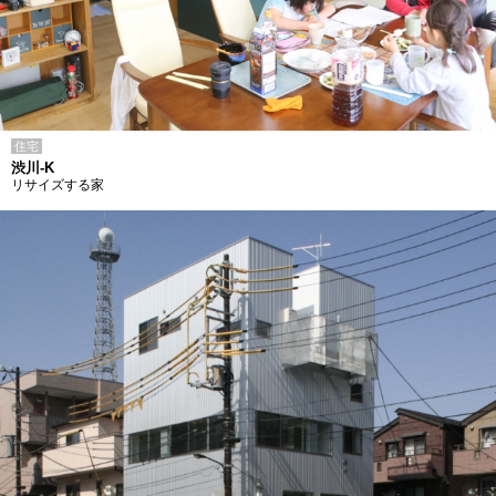
住宅
渋川-K
リサイズする家