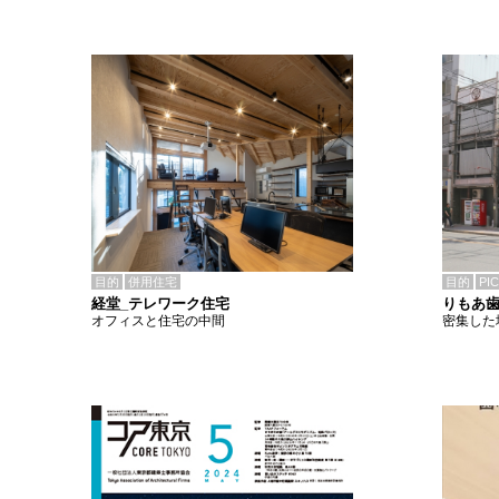
目的
併用住宅
目的
PI
経堂_テレワーク住宅
りもあ
オフィスと住宅の中間
密集した