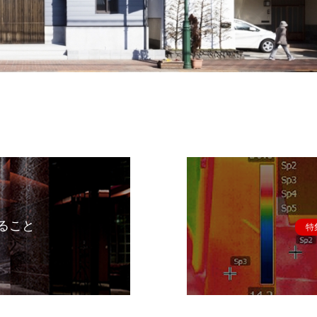
ること
特