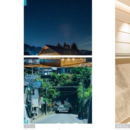
掲載雑誌・書籍
『街歩き研修「アールデコとモダニズ
ム、和風バロック」』のレポート記事が
掲載
掲載雑誌
コラム