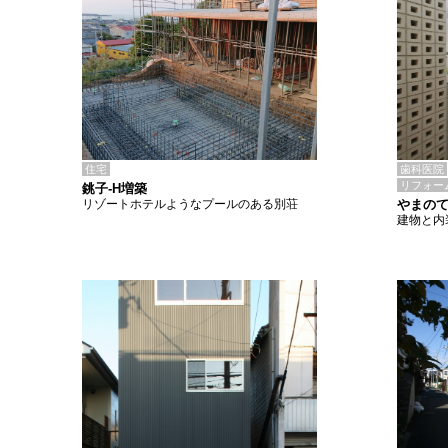
住宅
歯科医院
リフォー
銚子-H増築
リゾートホテルようなプールのある別荘
やまの
建物と内