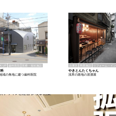
CK UP
歯科医院
医療・福祉施設
台東区
商業施設
リフォーム・イン
歯科
やきとんたくちゃん
地域の角地に建つ歯科医院
浅草の路地の居酒屋