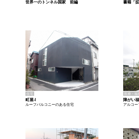
書籍「
世界一のトンネル国家 前編
住宅
医療・福
町屋-I
障がい福
ルーフバルコニーのある住宅
アルコー