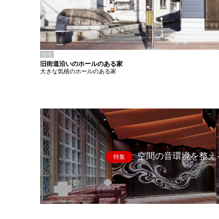
住宅
旧街道沿いのホールのある家
大きな気積のホールのある家
空間の音環境を整え
特集