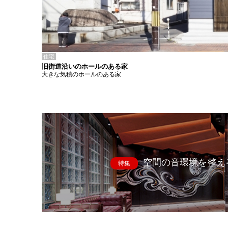
住宅
旧街道沿いのホールのある家
大きな気積のホールのある家
空間の音環境を整え
特集