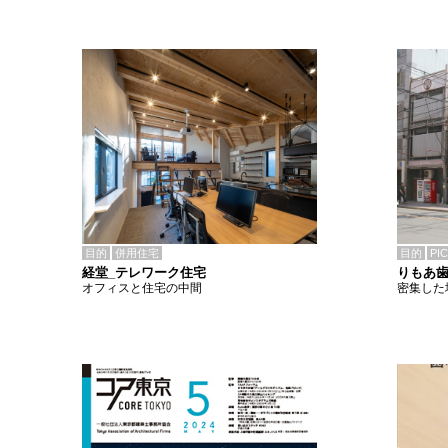
目的
併用住宅
目的
PI
経堂_テレワーク住宅
りもあ
オフィスと住宅の中間
密集した