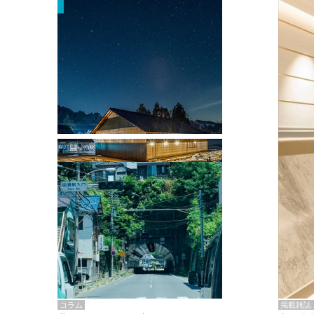
掲載雑誌・書籍
『街歩き研修「アールデコとモダニズ
ム、和風バロック」』のレポート記事が
掲載
掲載雑誌
コラム