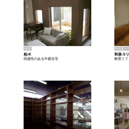
住宅
住宅
リ
柏-K
和泉-S
回遊性のある中庭住宅
耐震リフ