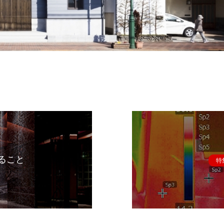
ること
特