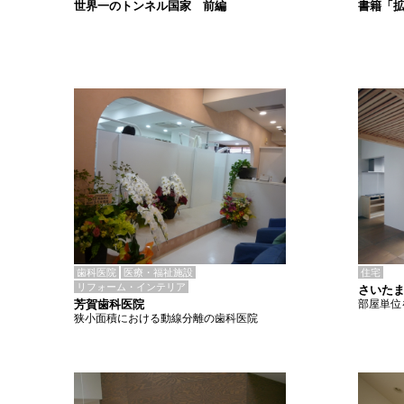
書籍「
世界一のトンネル国家 前編
歯科医院
医療・福祉施設
住宅
リフォーム・インテリア
さいたま
芳賀歯科医院
部屋単位
狭小面積における動線分離の歯科医院