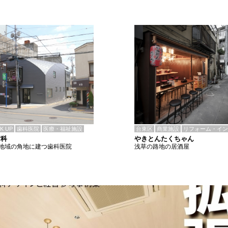
CK UP
歯科医院
医療・福祉施設
台東区
商業施設
リフォーム・イン
歯科
やきとんたくちゃん
地域の角地に建つ歯科医院
浅草の路地の居酒屋