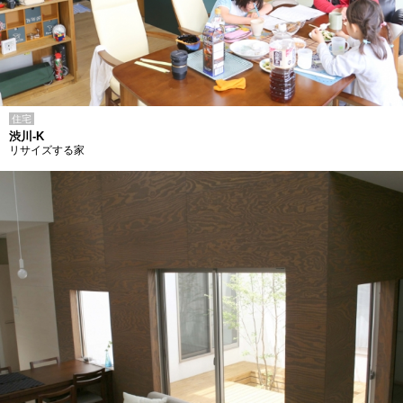
住宅
渋川-K
リサイズする家