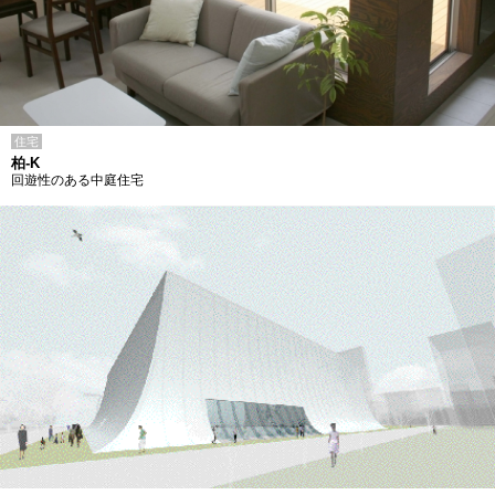
住宅
柏-K
回遊性のある中庭住宅