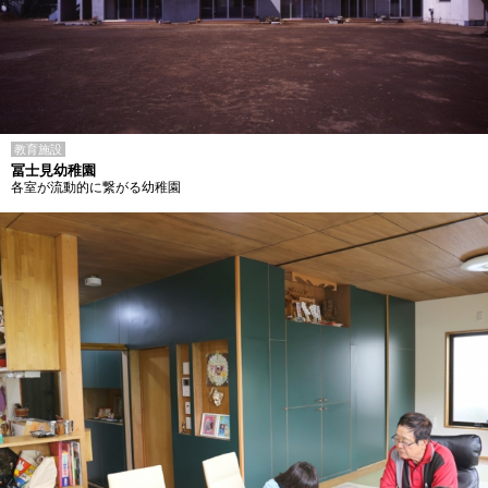
教育施設
冨士見幼稚園
各室が流動的に繋がる幼稚園