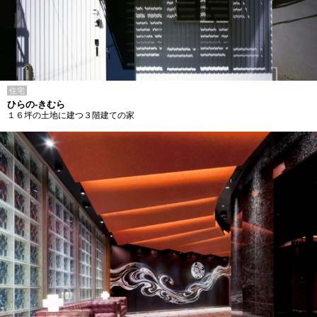
住宅
ひらの-きむら
１６坪の土地に建つ３階建ての家