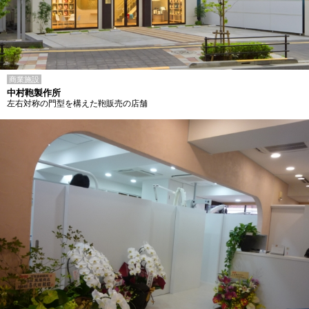
商業施設
中村鞄製作所
左右対称の門型を構えた鞄販売の店舗