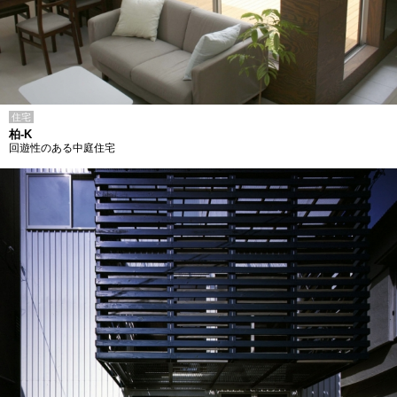
住宅
柏-K
回遊性のある中庭住宅