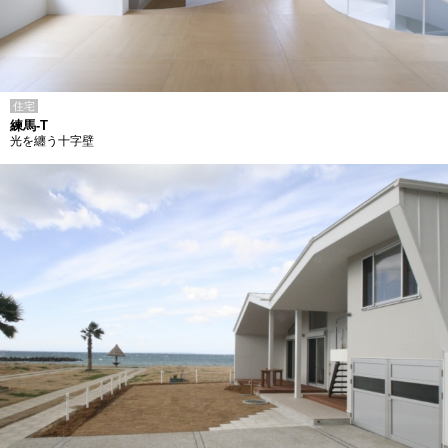
住宅
練馬-T
光を纏う十字壁