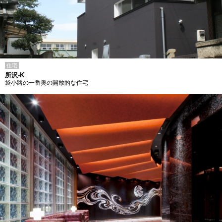
住宅
所沢-K
袋小路の一番奥の開放的な住宅