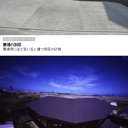
住宅
セカンドハウス
勝浦の別荘
勝浦湾にほど近い丘に建つ別荘の計画