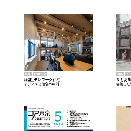
目的
併用住宅
目的
PI
経堂_テレワーク住宅
りもあ
オフィスと住宅の中間
密集した