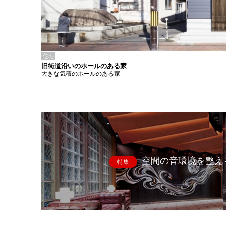
住宅
旧街道沿いのホールのある家
大きな気積のホールのある家
空間の音環境を整え
特集