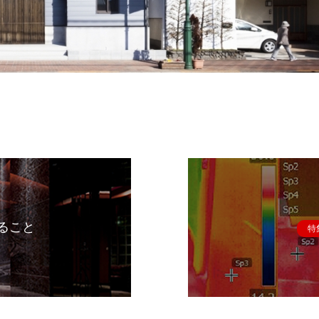
ること
特