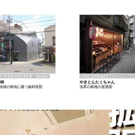
CK UP
歯科医院
医療・福祉施設
台東区
商業施設
リフォーム・イン
歯科
やきとんたくちゃん
地域の角地に建つ歯科医院
浅草の路地の居酒屋