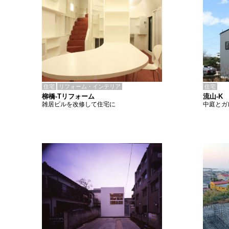
住宅
リフォーム・インテリア
住宅
柳橋-Tリフォーム
流山-K
雑居ビルを改修して住宅に
中庭とガ