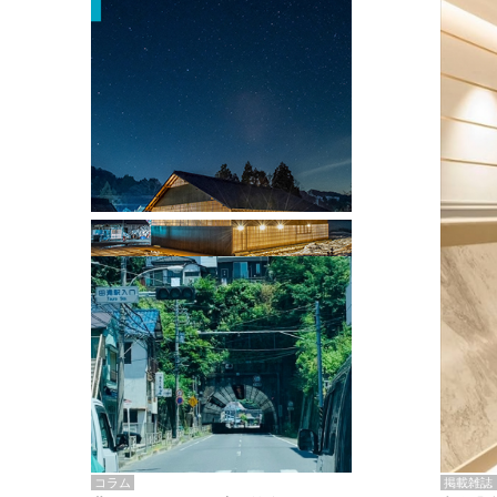
掲載雑誌・書籍
『街歩き研修「アールデコとモダニズ
ム、和風バロック」』のレポート記事が
掲載
掲載雑誌
コラム