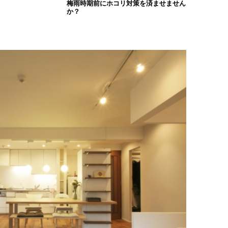
梅雨時期前にホコリ対策を済ませません
か？