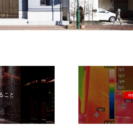
ること
特