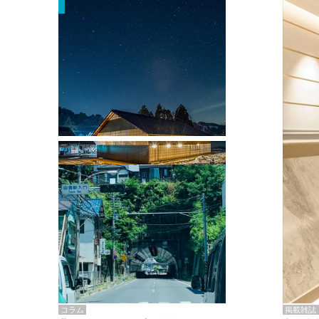
掲載雑誌・書籍
『街歩き研修「アールデコとモダニズ
ム、和風バロック」』のレポート記事が
掲載
掲載雑誌
コラム