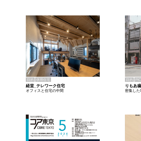
目的
併用住宅
目的
PI
経堂_テレワーク住宅
りもあ
オフィスと住宅の中間
密集した