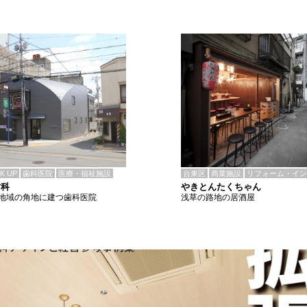
CK UP
歯科医院
医療・福祉施設
台東区
商業施設
リフォーム・イン
歯科
やきとんたくちゃん
地域の角地に建つ歯科医院
浅草の路地の居酒屋