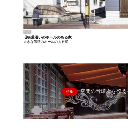
住宅
旧街道沿いのホールのある家
大きな気積のホールのある家
空間の音環境を整え
特集