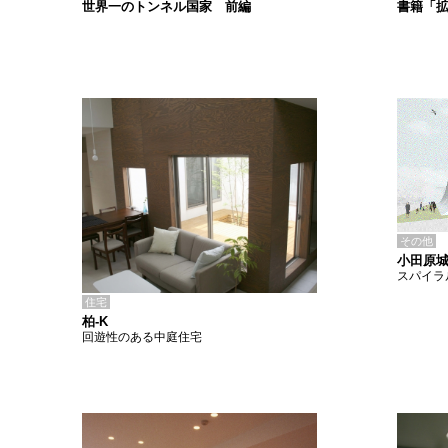
書籍「
世界一のトンネル国家 前編
その他
小田原
スパイラ
住宅
柏-K
回遊性のある中庭住宅