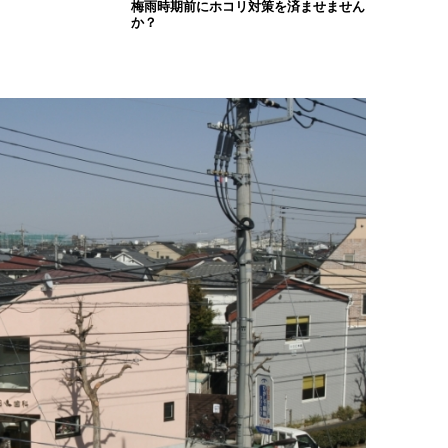
梅雨時期前にホコリ対策を済ませません
か？