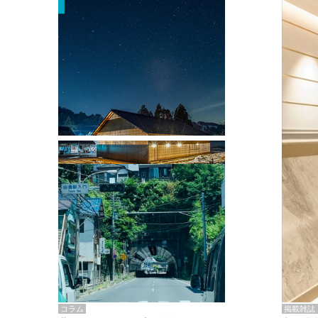
掲載雑誌・書籍
『街歩き研修「アールデコとモダニズ
ム、和風バロック」』のレポート記事が
掲載
掲載雑誌
コラム