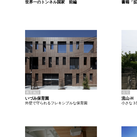
書籍「
世界一のトンネル国家 前編
教育施設
住宅
いづみ保育園
流山-H
外壁で守られるフレキシブルな保育園
小さな３