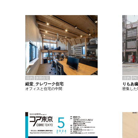
目的
併用住宅
目的
PI
経堂_テレワーク住宅
りもあ
オフィスと住宅の中間
密集した