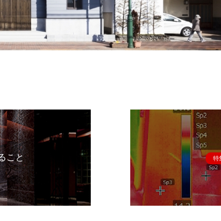
ること
特