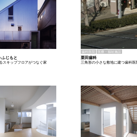
歯科医院
医療・福祉施設
栗田歯科
-ふじもと
三角形の小さな敷地に建つ歯科医
るスキップフロアがつなぐ家