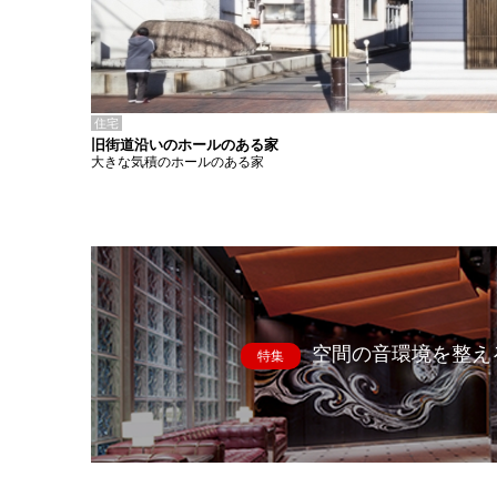
住宅
旧街道沿いのホールのある家
大きな気積のホールのある家
空間の音環境を整え
特集