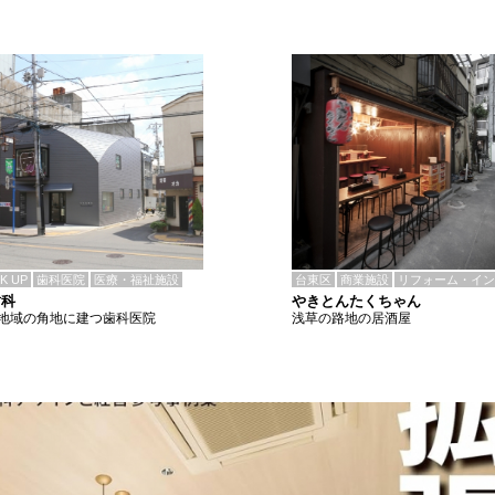
CK UP
歯科医院
医療・福祉施設
台東区
商業施設
リフォーム・イン
歯科
やきとんたくちゃん
地域の角地に建つ歯科医院
浅草の路地の居酒屋