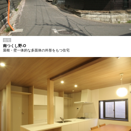
住宅
南つくし野-O
屋根・壁一体的な多面体の外形をもつ住宅