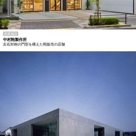
商業施設
中村鞄製作所
左右対称の門型を構えた鞄販売の店舗