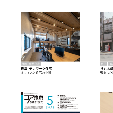
目的
併用住宅
目的
PI
経堂_テレワーク住宅
りもあ
オフィスと住宅の中間
密集した