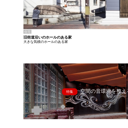
住宅
旧街道沿いのホールのある家
大きな気積のホールのある家
空間の音環境を整え
特集