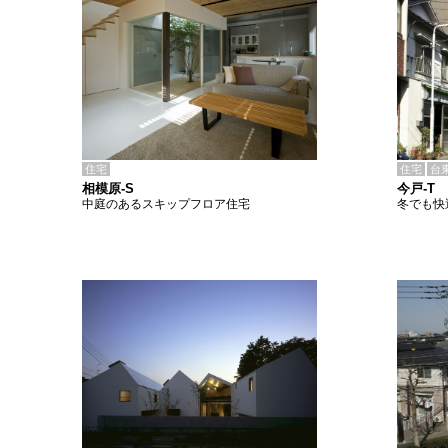
住宅
住宅
台
相模原-S
今戸-T
中庭のあるスキップフロア住宅
冬でも快