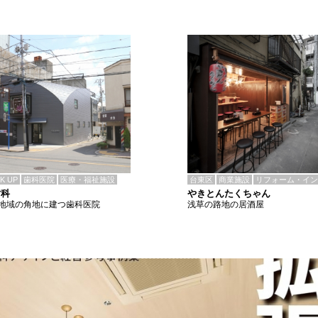
CK UP
歯科医院
医療・福祉施設
台東区
商業施設
リフォーム・イン
歯科
やきとんたくちゃん
地域の角地に建つ歯科医院
浅草の路地の居酒屋