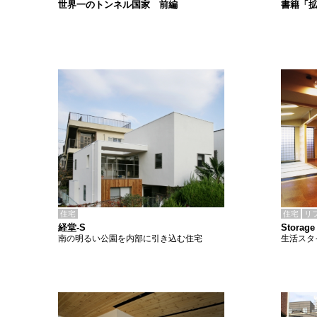
書籍「
世界一のトンネル国家 前編
住宅
住宅
リ
経堂-S
Storage
南の明るい公園を内部に引き込む住宅
生活スタ