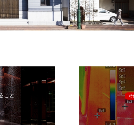
ること
特