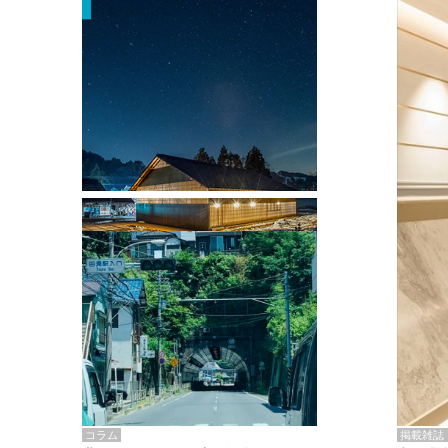
掲載雑誌・書籍
『街歩き研修「アールデコとモダニズ
ム、和風バロック」』のレポート記事が
掲載
掲載雑誌
コラム