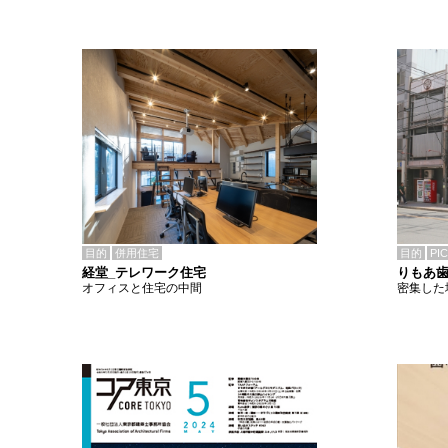
目的
併用住宅
目的
PI
経堂_テレワーク住宅
りもあ
オフィスと住宅の中間
密集した