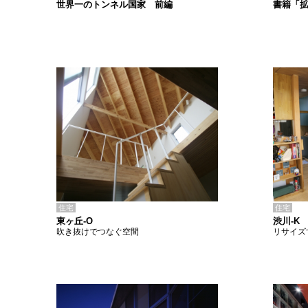
書籍「
世界一のトンネル国家 前編
住宅
住宅
東ヶ丘-O
渋川-K
吹き抜けでつなぐ空間
リサイズ