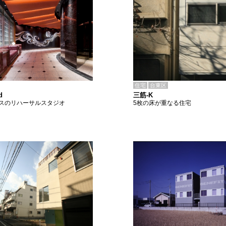
住宅
台東区
三筋-K
d
5枚の床が重なる住宅
スのリハーサルスタジオ