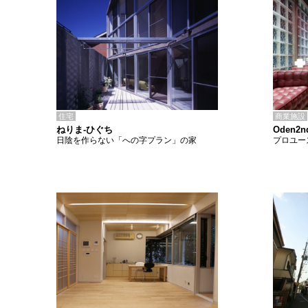
住宅
商業施設
ねりま-ひぐち
Oden2n
日陰を作らない「への字プラン」の家
プロユー