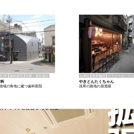
CK UP
歯科医院
医療・福祉施設
台東区
商業施設
リフォーム・イン
歯科
やきとんたくちゃん
地域の角地に建つ歯科医院
浅草の路地の居酒屋