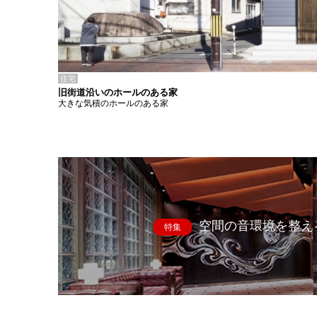
住宅
旧街道沿いのホールのある家
大きな気積のホールのある家
空間の音環境を整え
特集