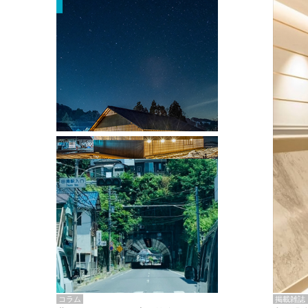
掲載雑誌・書籍
『街歩き研修「アールデコとモダニズ
ム、和風バロック」』のレポート記事が
掲載
掲載雑誌
コラム