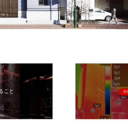
ること
特