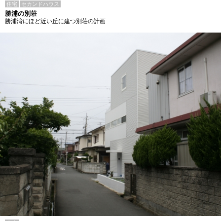
住宅
セカンドハウス
勝浦の別荘
勝浦湾にほど近い丘に建つ別荘の計画