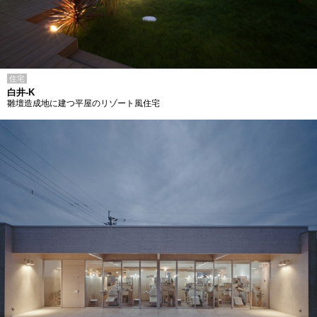
住宅
白井-K
雛壇造成地に建つ平屋のリゾート風住宅