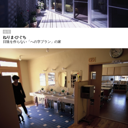
住宅
ねりま-ひぐち
日陰を作らない「への字プラン」の家