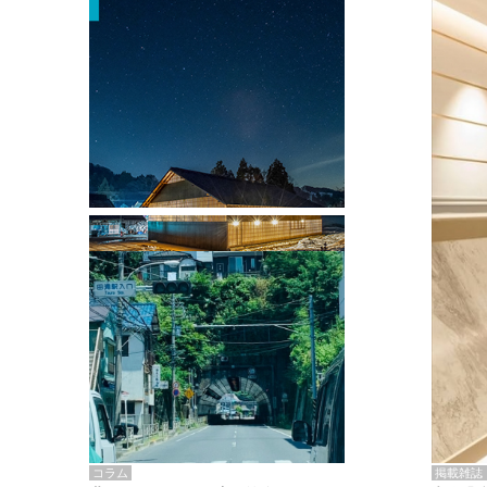
掲載雑誌・書籍
『街歩き研修「アールデコとモダニズ
ム、和風バロック」』のレポート記事が
掲載
掲載雑誌
コラム