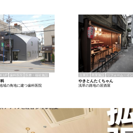
CK UP
歯科医院
医療・福祉施設
台東区
商業施設
リフォーム・イン
歯科
やきとんたくちゃん
地域の角地に建つ歯科医院
浅草の路地の居酒屋