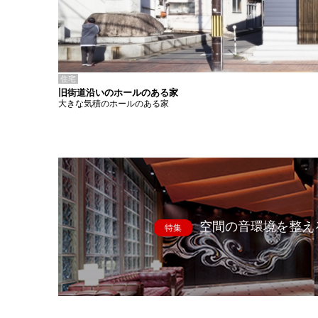
住宅
旧街道沿いのホールのある家
大きな気積のホールのある家
空間の音環境を整え
特集