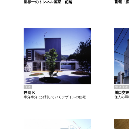
書籍「
世界一のトンネル国家 前編
住宅
集合住宅
静岡-K
川口交
半分半分に分割していくデザインの住宅
住人の帰