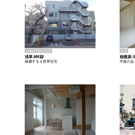
台東区
集合住宅
住宅
浅草-MK邸
相模原-
積層する４世帯住宅
中庭のあ