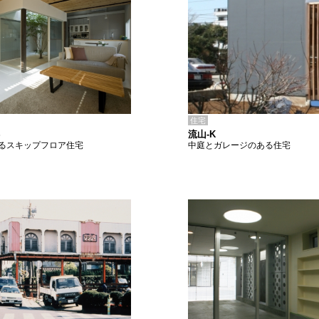
住宅
流山-K
S
中庭とガレージのある住宅
るスキップフロア住宅