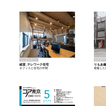
目的
併用住宅
目的
PI
経堂_テレワーク住宅
りもあ
オフィスと住宅の中間
密集した