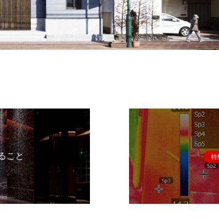
ること
特