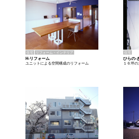
住宅
リフォーム・インテリア
住宅
H-リフォーム
ひらの-
ユニットによる空間構成のリフォーム
１６坪の