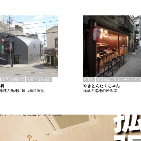
CK UP
歯科医院
医療・福祉施設
台東区
商業施設
リフォーム・イン
歯科
やきとんたくちゃん
地域の角地に建つ歯科医院
浅草の路地の居酒屋