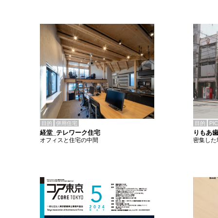
目的
併用住宅
目的
PI
経堂_テレワーク住宅
りもあ
オフィスと住宅の中間
密集した