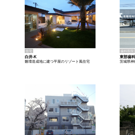
住宅
歯科医院
白井-K
東部歯
雛壇造成地に建つ平屋のリゾート風住宅
茨城県神