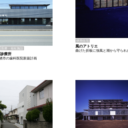
併用住宅
風のアトリエ
医療・福祉施設
曲げた折板に強風と潮から守られ
科診療所
栖市の歯科医院新築計画