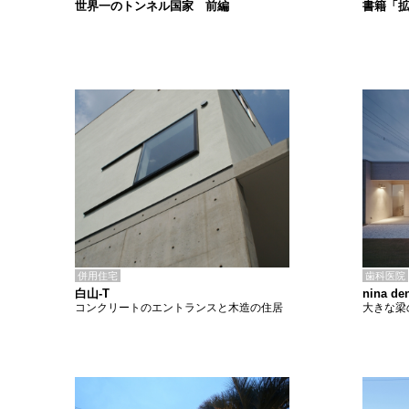
書籍「
世界一のトンネル国家 前編
併用住宅
歯科医院
白山-T
nina den
コンクリートのエントランスと木造の住居
大きな梁