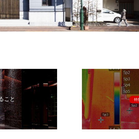
ること
特