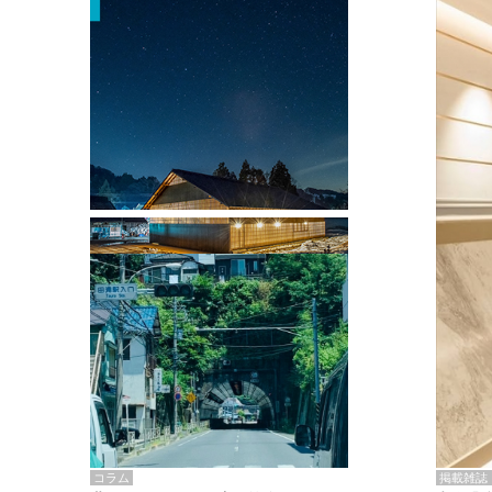
掲載雑誌・書籍
『街歩き研修「アールデコとモダニズ
ム、和風バロック」』のレポート記事が
掲載
掲載雑誌
コラム