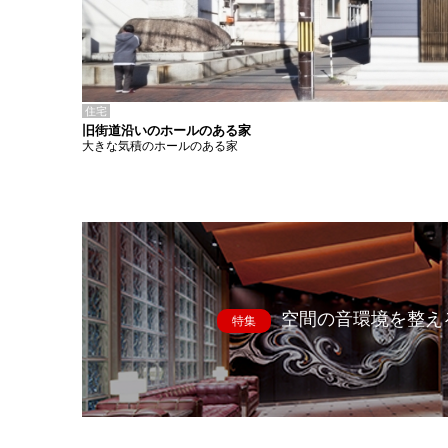
住宅
旧街道沿いのホールのある家
大きな気積のホールのある家
空間の音環境を整え
特集