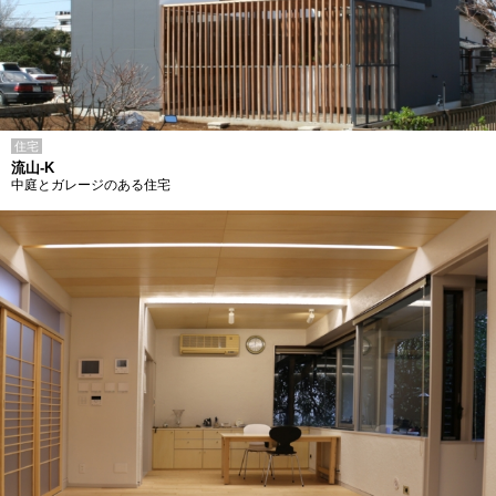
住宅
流山-K
中庭とガレージのある住宅