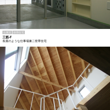
台東区
併用住宅
三筋-F
長屋のような仕事場兼二世帯住宅