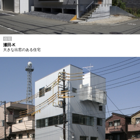
住宅
瀬田-K
大きな出窓のある住宅