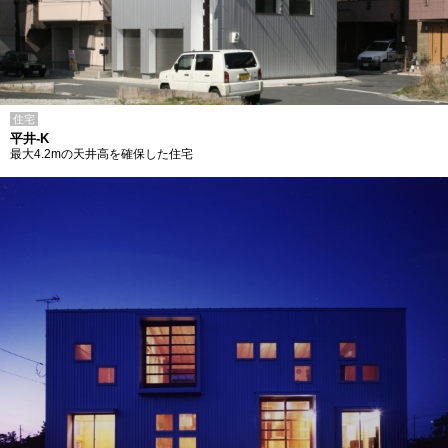
住宅
平井-K
最大4.2mの天井高を確保した住宅