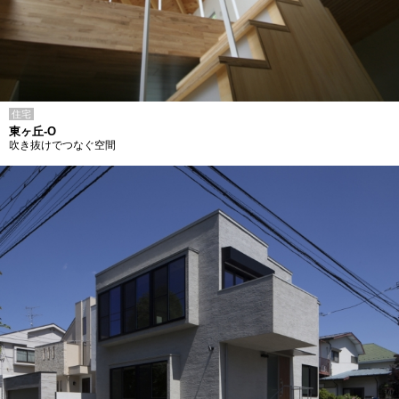
住宅
東ヶ丘-O
吹き抜けでつなぐ空間