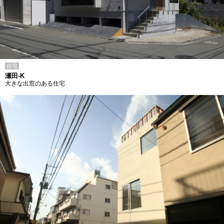
住宅
瀬田-K
大きな出窓のある住宅