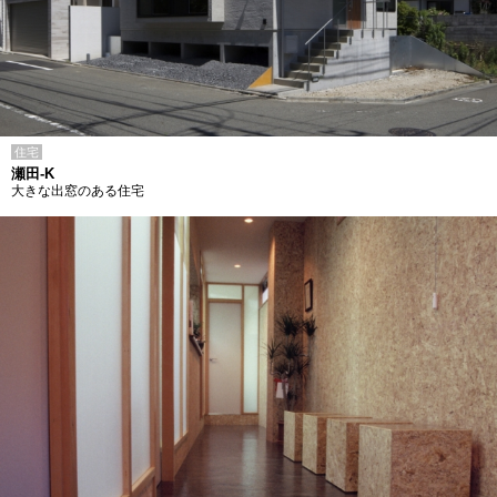
住宅
瀬田-K
大きな出窓のある住宅