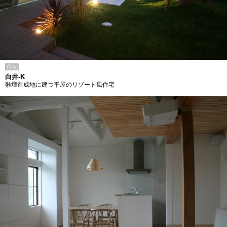
住宅
白井-K
雛壇造成地に建つ平屋のリゾート風住宅