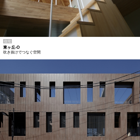
住宅
東ヶ丘-O
吹き抜けでつなぐ空間