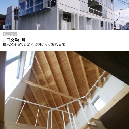
集合住宅
川口交差住居
住人の帰宅でと次々と明かりが漏れる家