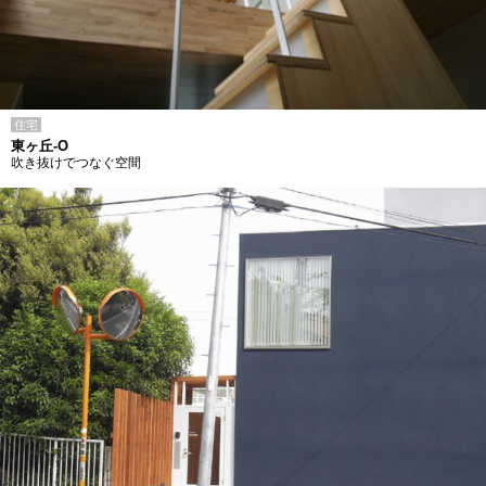
住宅
東ヶ丘-O
吹き抜けでつなぐ空間