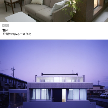
住宅
柏-K
回遊性のある中庭住宅