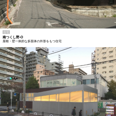
住宅
南つくし野-O
屋根・壁一体的な多面体の外形をもつ住宅