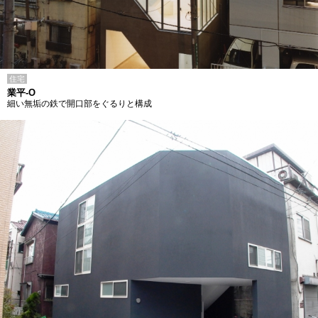
住宅
業平-O
細い無垢の鉄で開口部をぐるりと構成