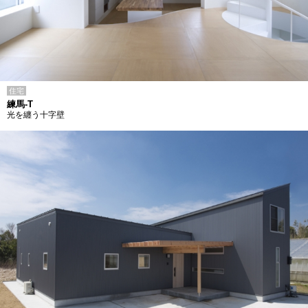
住宅
練馬-T
光を纏う十字壁