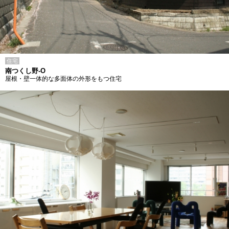
住宅
南つくし野-O
屋根・壁一体的な多面体の外形をもつ住宅