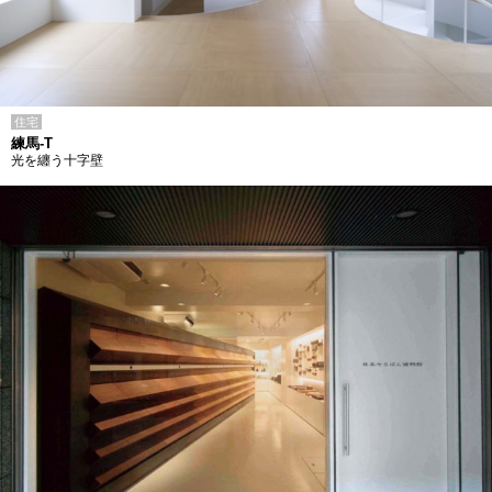
住宅
練馬-T
光を纏う十字壁