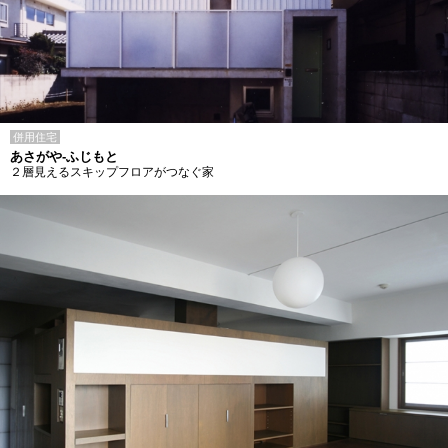
併用住宅
あさがや-ふじもと
２層見えるスキップフロアがつなぐ家