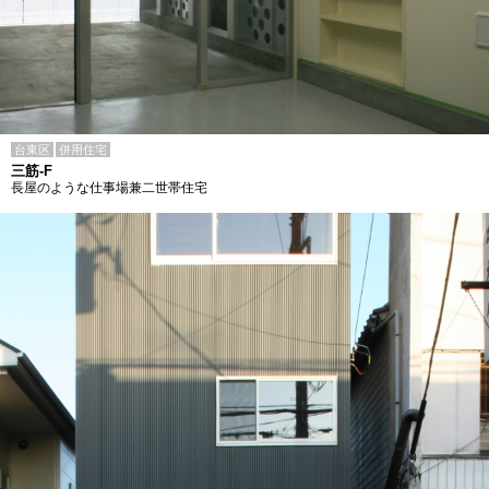
台東区
併用住宅
三筋-F
長屋のような仕事場兼二世帯住宅