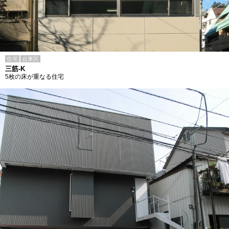
住宅
台東区
三筋-K
5枚の床が重なる住宅