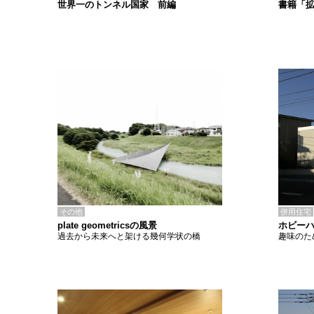
書籍「
世界一のトンネル国家 前編
その他
併用住宅
plate geometricsの風景
ホビー
過去から未来へと架ける幾何学状の橋
趣味のた