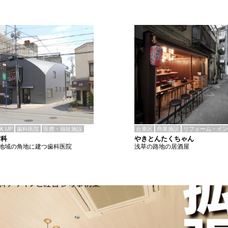
CK UP
歯科医院
医療・福祉施設
台東区
商業施設
リフォーム・イン
歯科
やきとんたくちゃん
地域の角地に建つ歯科医院
浅草の路地の居酒屋