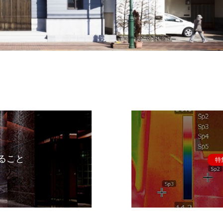
ること
特