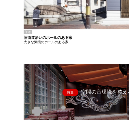
住宅
旧街道沿いのホールのある家
大きな気積のホールのある家
空間の音環境を整え
特集