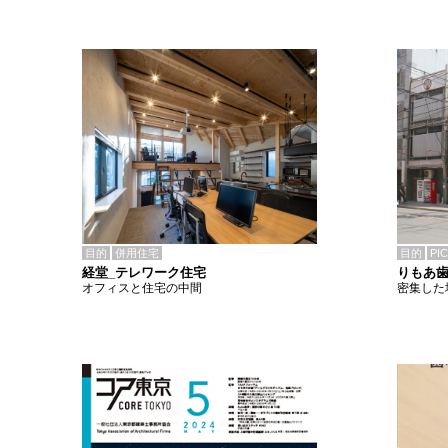
目的
併用住宅
目的
PI
経堂_テレワーク住宅
りもあ
オフィスと住宅の中間
密集した