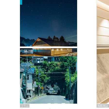
掲載雑誌・書籍
『街歩き研修「アールデコとモダニズ
ム、和風バロック」』のレポート記事が
掲載
掲載雑誌
コラム