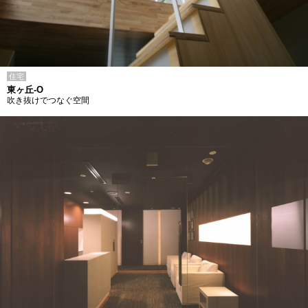
住宅
東ヶ丘-O
吹き抜けでつなぐ空間