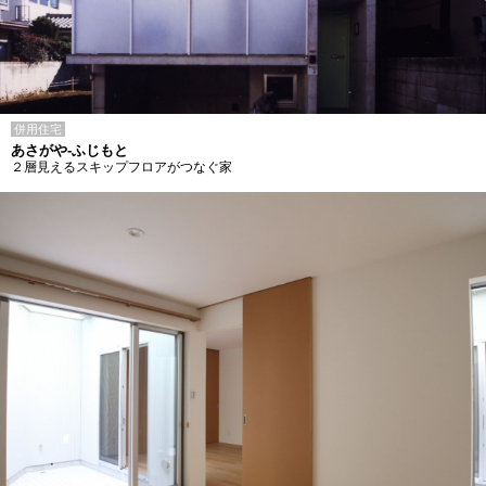
併用住宅
あさがや-ふじもと
２層見えるスキップフロアがつなぐ家