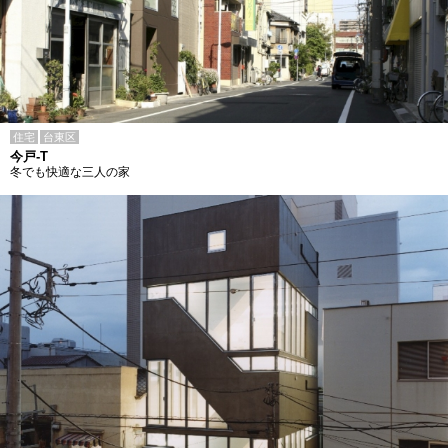
住宅
台東区
今戸-T
冬でも快適な三人の家