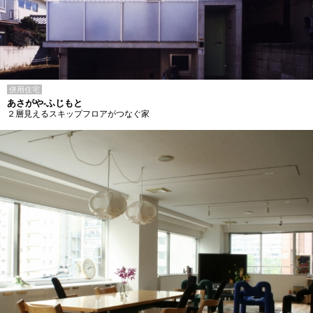
併用住宅
あさがや-ふじもと
２層見えるスキップフロアがつなぐ家