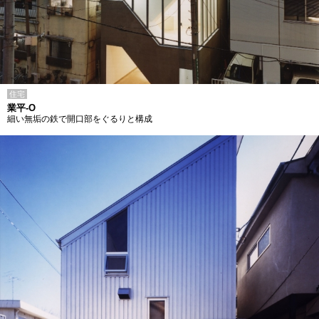
住宅
業平-O
細い無垢の鉄で開口部をぐるりと構成