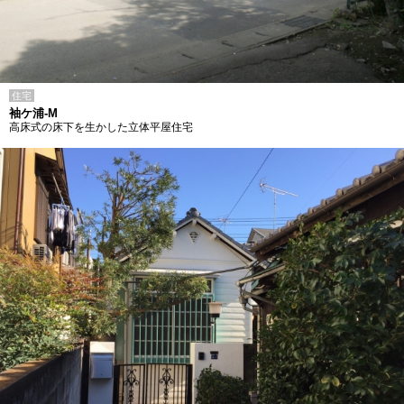
住宅
袖ケ浦-M
高床式の床下を生かした立体平屋住宅