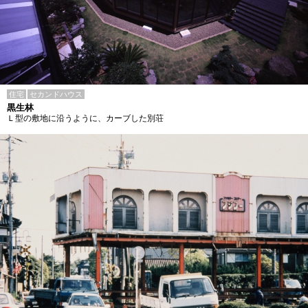
住宅
セカンドハウス
黒生林
Ｌ型の敷地に沿うように、カーブした別荘