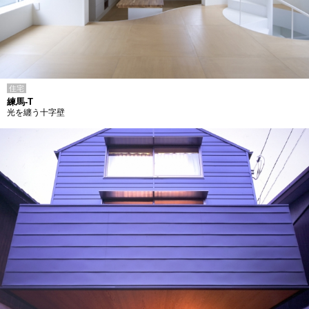
住宅
練馬-T
光を纏う十字壁