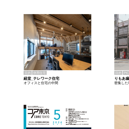
目的
併用住宅
目的
PI
経堂_テレワーク住宅
りもあ
オフィスと住宅の中間
密集した