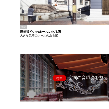
住宅
旧街道沿いのホールのある家
大きな気積のホールのある家
空間の音環境を整え
特集