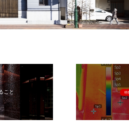
ること
特