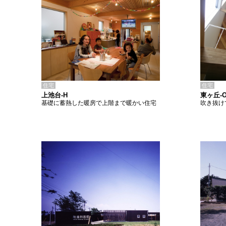
住宅
住宅
上池台-H
東ヶ丘-
基礎に蓄熱した暖房で上階まで暖かい住宅
吹き抜け