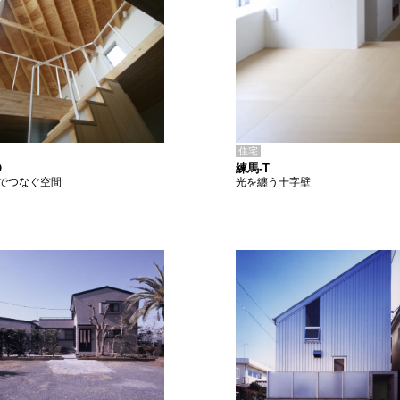
住宅
練馬-T
O
光を纏う十字壁
でつなぐ空間