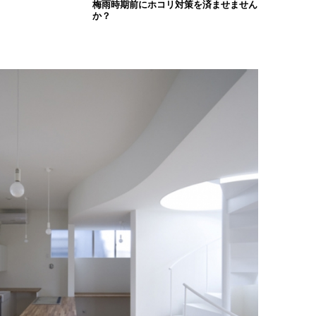
梅雨時期前にホコリ対策を済ませません
か？