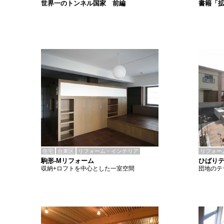
書籍「
世界一のトンネル国家 前編
住宅
台東区
リフォーム・インテリア
リフォー
駒形-Mリフォーム
ひばりテ
収納+ロフトを中心とした一室空間
団地のテ