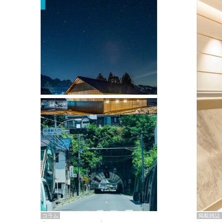
掲載雑誌・書籍
『街歩き研修「アールデコとモダニズ
ム、和風バロック」』のレポート記事が
掲載
掲載雑誌
コラム