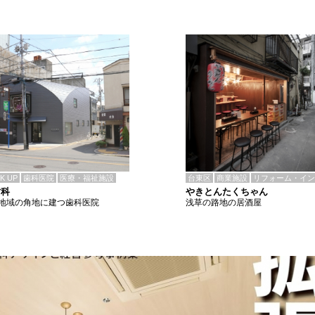
CK UP
歯科医院
医療・福祉施設
台東区
商業施設
リフォーム・イン
歯科
やきとんたくちゃん
地域の角地に建つ歯科医院
浅草の路地の居酒屋