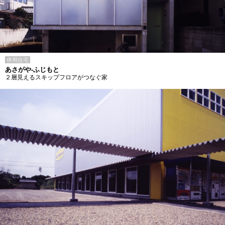
併用住宅
あさがや-ふじもと
２層見えるスキップフロアがつなぐ家