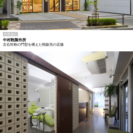
商業施設
中村鞄製作所
左右対称の門型を構えた鞄販売の店舗