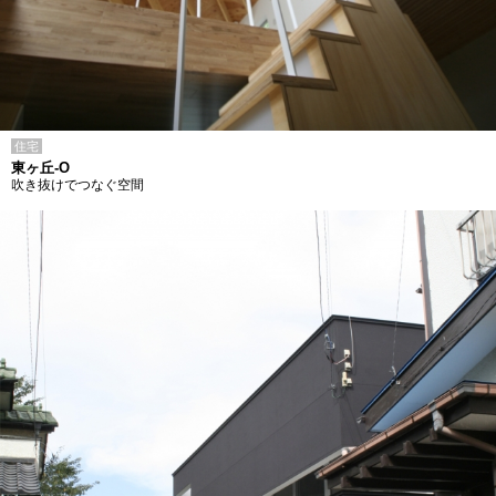
住宅
東ヶ丘-O
吹き抜けでつなぐ空間