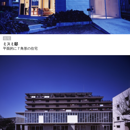
住宅
ミスミ邸
平面的に７角形の住宅