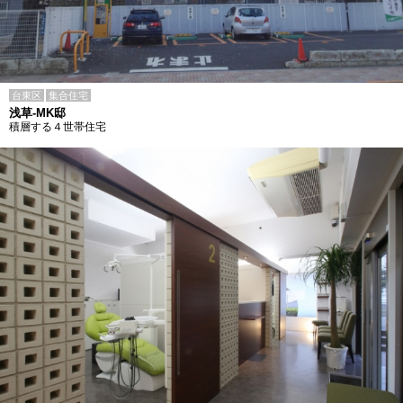
台東区
集合住宅
浅草-MK邸
積層する４世帯住宅