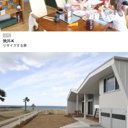
住宅
渋川-K
リサイズする家