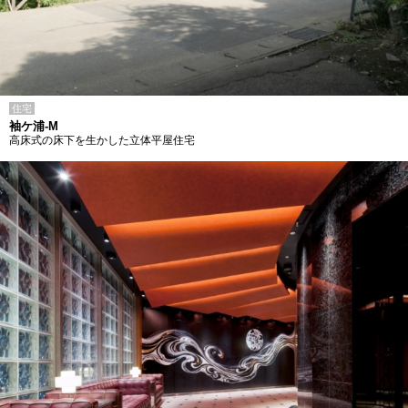
住宅
袖ケ浦-M
高床式の床下を生かした立体平屋住宅