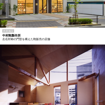
商業施設
中村鞄製作所
左右対称の門型を構えた鞄販売の店舗