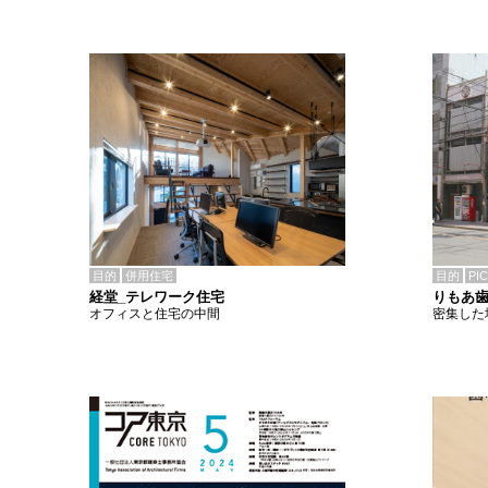
目的
併用住宅
目的
PI
経堂_テレワーク住宅
りもあ
オフィスと住宅の中間
密集した