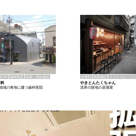
CK UP
歯科医院
医療・福祉施設
台東区
商業施設
リフォーム・イン
歯科
やきとんたくちゃん
地域の角地に建つ歯科医院
浅草の路地の居酒屋