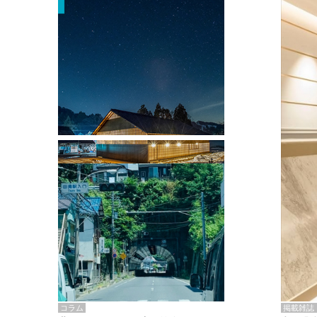
掲載雑誌・書籍
『街歩き研修「アールデコとモダニズ
ム、和風バロック」』のレポート記事が
掲載
掲載雑誌
コラム