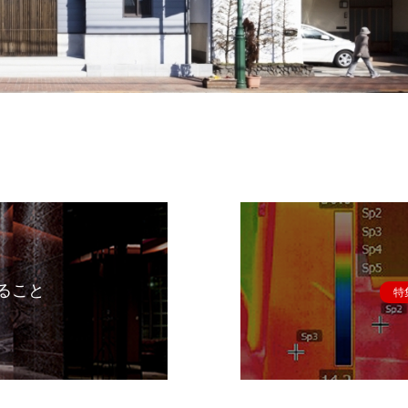
ること
特