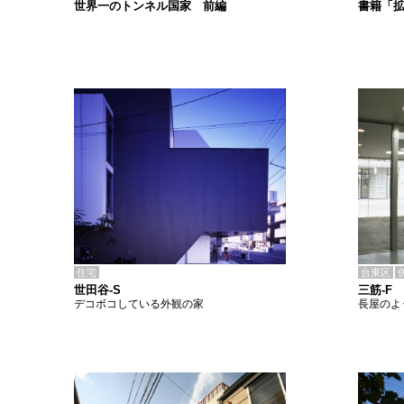
書籍「
世界一のトンネル国家 前編
住宅
台東区
世田谷-S
三筋-F
デコボコしている外観の家
長屋のよ