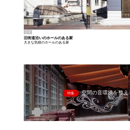
住宅
旧街道沿いのホールのある家
大きな気積のホールのある家
空間の音環境を整え
特集