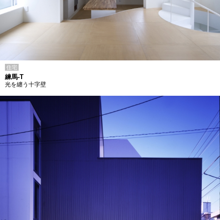
住宅
練馬-T
光を纏う十字壁