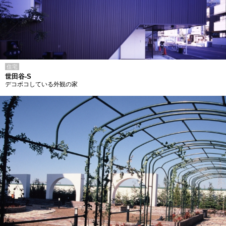
住宅
世田谷-S
デコボコしている外観の家