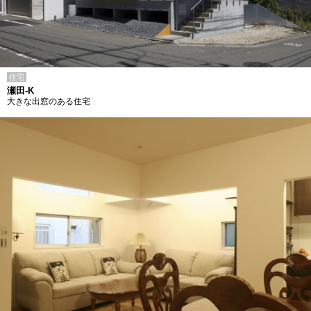
住宅
瀬田-K
大きな出窓のある住宅