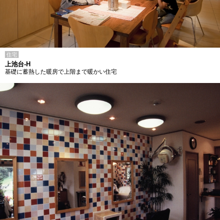
住宅
上池台-H
基礎に蓄熱した暖房で上階まで暖かい住宅